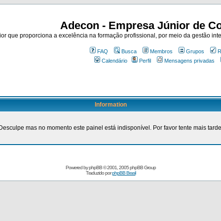
Adecon - Empresa Júnior de Co
r que proporciona a excelência na formação profissional, por meio da gestão inte
FAQ
Busca
Membros
Grupos
R
Calendário
Perfil
Mensagens privadas
Information
Desculpe mas no momento este painel está indisponível. Por favor tente mais tarde
Powered by
phpBB
© 2001, 2005 phpBB Group
Traduzido por
phpBB Brasil