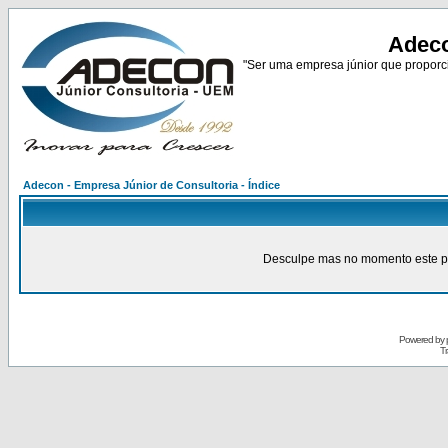
Adeco
"Ser uma empresa júnior que proporci
Adecon - Empresa Júnior de Consultoria - Índice
Desculpe mas no momento este pain
Powered by
Tr