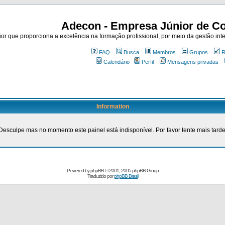
Adecon - Empresa Júnior de Co
r que proporciona a excelência na formação profissional, por meio da gestão inte
FAQ
Busca
Membros
Grupos
R
Calendário
Perfil
Mensagens privadas
Information
Desculpe mas no momento este painel está indisponível. Por favor tente mais tarde
Powered by
phpBB
© 2001, 2005 phpBB Group
Traduzido por
phpBB Brasil