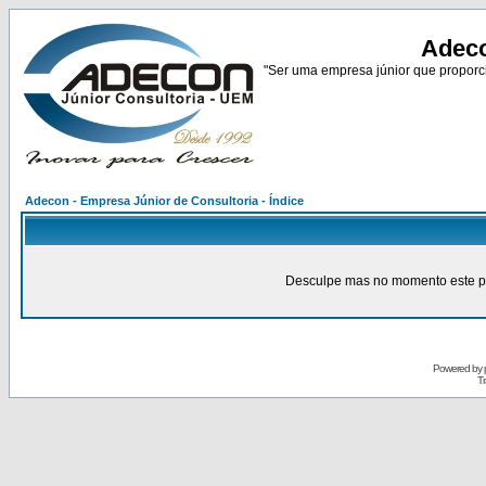
Adeco
"Ser uma empresa júnior que proporci
Adecon - Empresa Júnior de Consultoria - Índice
Desculpe mas no momento este pain
Powered by
Tr