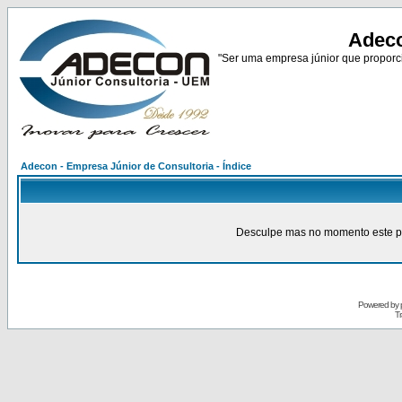
Adeco
"Ser uma empresa júnior que proporci
Adecon - Empresa Júnior de Consultoria - Índice
Desculpe mas no momento este pain
Powered by
Tr