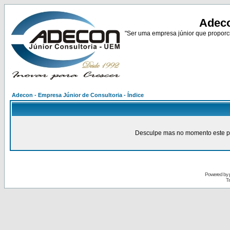
Adeco
"Ser uma empresa júnior que proporci
Adecon - Empresa Júnior de Consultoria - Índice
Desculpe mas no momento este pain
Powered by
Tr