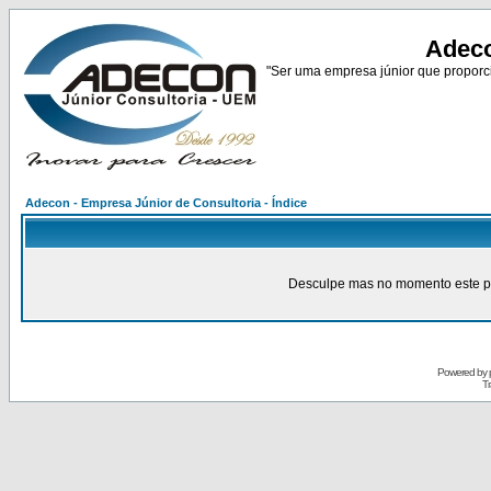
Adeco
"Ser uma empresa júnior que proporci
Adecon - Empresa Júnior de Consultoria - Índice
Desculpe mas no momento este pain
Powered by
Tr