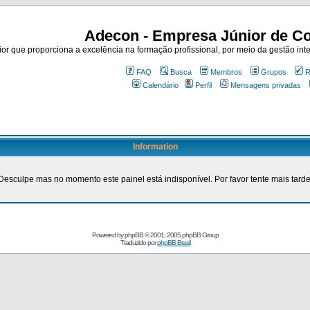
Adecon - Empresa Júnior de Co
r que proporciona a excelência na formação profissional, por meio da gestão inte
FAQ
Busca
Membros
Grupos
R
Calendário
Perfil
Mensagens privadas
Information
Desculpe mas no momento este painel está indisponível. Por favor tente mais tarde
Powered by
phpBB
© 2001, 2005 phpBB Group
Traduzido por
phpBB Brasil