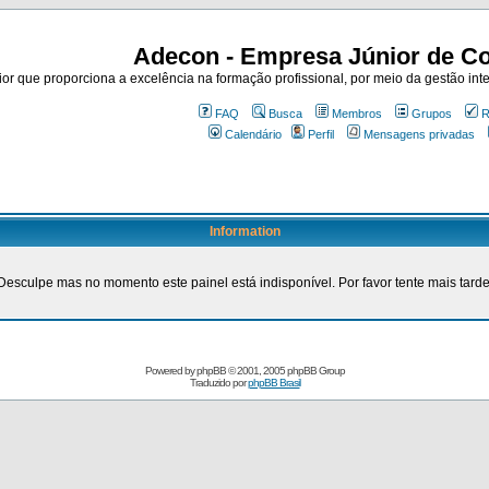
Adecon - Empresa Júnior de Co
r que proporciona a excelência na formação profissional, por meio da gestão inte
FAQ
Busca
Membros
Grupos
R
Calendário
Perfil
Mensagens privadas
Information
Desculpe mas no momento este painel está indisponível. Por favor tente mais tarde
Powered by
phpBB
© 2001, 2005 phpBB Group
Traduzido por
phpBB Brasil