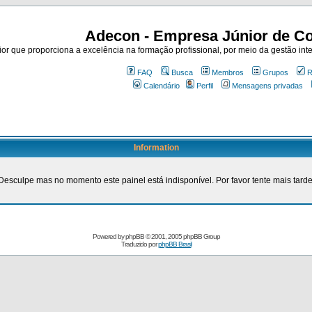
Adecon - Empresa Júnior de Co
r que proporciona a excelência na formação profissional, por meio da gestão inte
FAQ
Busca
Membros
Grupos
R
Calendário
Perfil
Mensagens privadas
Information
Desculpe mas no momento este painel está indisponível. Por favor tente mais tarde
Powered by
phpBB
© 2001, 2005 phpBB Group
Traduzido por
phpBB Brasil