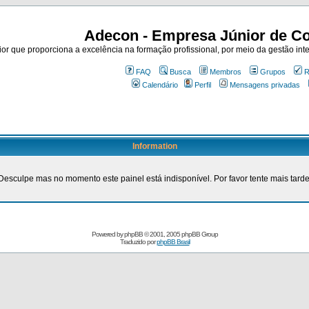
Adecon - Empresa Júnior de Co
r que proporciona a excelência na formação profissional, por meio da gestão inte
FAQ
Busca
Membros
Grupos
R
Calendário
Perfil
Mensagens privadas
Information
Desculpe mas no momento este painel está indisponível. Por favor tente mais tarde
Powered by
phpBB
© 2001, 2005 phpBB Group
Traduzido por
phpBB Brasil