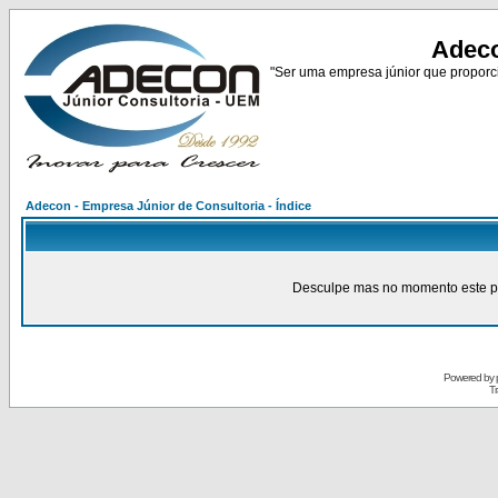
Adeco
"Ser uma empresa júnior que proporci
Adecon - Empresa Júnior de Consultoria - Índice
Desculpe mas no momento este pain
Powered by
Tr