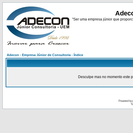
Adeco
"Ser uma empresa júnior que proporci
Adecon - Empresa Júnior de Consultoria - Índice
Desculpe mas no momento este pain
Powered by
Tr