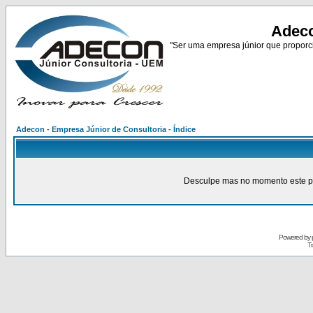
Adeco
"Ser uma empresa júnior que proporci
Adecon - Empresa Júnior de Consultoria - Índice
Desculpe mas no momento este pain
Powered by
Tr