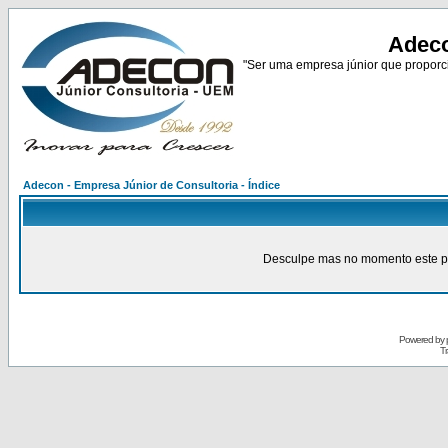
Adeco
"Ser uma empresa júnior que proporci
Adecon - Empresa Júnior de Consultoria - Índice
Desculpe mas no momento este pain
Powered by
Tr