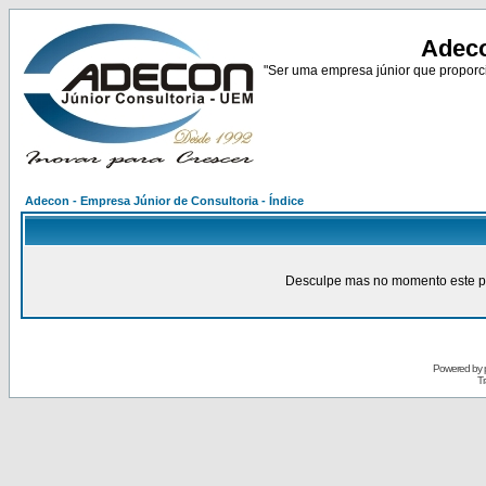
Adeco
"Ser uma empresa júnior que proporci
Adecon - Empresa Júnior de Consultoria - Índice
Desculpe mas no momento este pain
Powered by
Tr