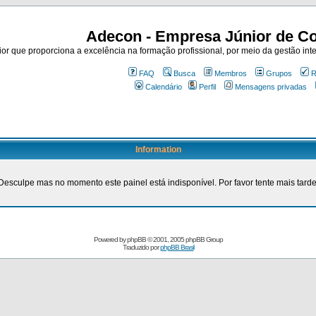
Adecon - Empresa Júnior de Co
r que proporciona a excelência na formação profissional, por meio da gestão inte
FAQ
Busca
Membros
Grupos
R
Calendário
Perfil
Mensagens privadas
Information
Desculpe mas no momento este painel está indisponível. Por favor tente mais tarde
Powered by
phpBB
© 2001, 2005 phpBB Group
Traduzido por
phpBB Brasil