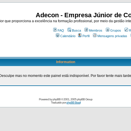
Adecon - Empresa Júnior de Co
r que proporciona a excelência na formação profissional, por meio da gestão inte
FAQ
Busca
Membros
Grupos
R
Calendário
Perfil
Mensagens privadas
Information
Desculpe mas no momento este painel está indisponível. Por favor tente mais tarde
Powered by
phpBB
© 2001, 2005 phpBB Group
Traduzido por
phpBB Brasil