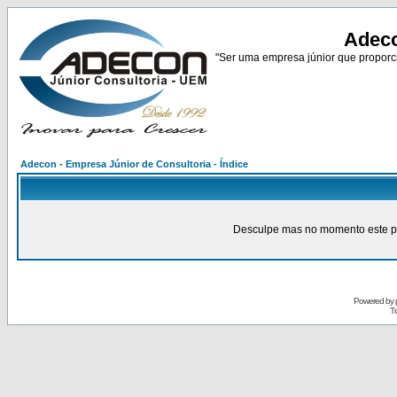
Adeco
"Ser uma empresa júnior que proporci
Adecon - Empresa Júnior de Consultoria - Índice
Desculpe mas no momento este pain
Powered by
Tr