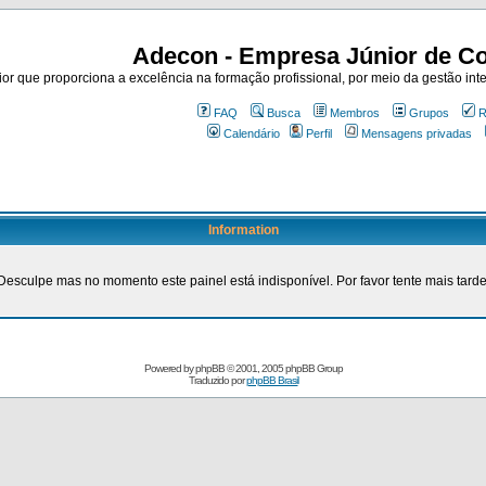
Adecon - Empresa Júnior de Co
r que proporciona a excelência na formação profissional, por meio da gestão inte
FAQ
Busca
Membros
Grupos
R
Calendário
Perfil
Mensagens privadas
Information
Desculpe mas no momento este painel está indisponível. Por favor tente mais tarde
Powered by
phpBB
© 2001, 2005 phpBB Group
Traduzido por
phpBB Brasil