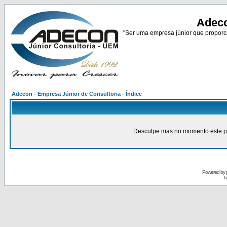
Adeco
"Ser uma empresa júnior que proporci
Adecon - Empresa Júnior de Consultoria - Índice
Desculpe mas no momento este pain
Powered by
Tr