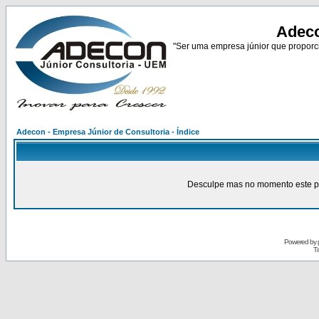
Adeco
"Ser uma empresa júnior que proporci
Adecon - Empresa Júnior de Consultoria - Índice
Desculpe mas no momento este pain
Powered by
Tr