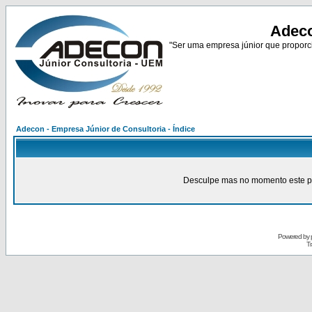
Adeco
"Ser uma empresa júnior que proporci
Adecon - Empresa Júnior de Consultoria - Índice
Desculpe mas no momento este pain
Powered by
Tr