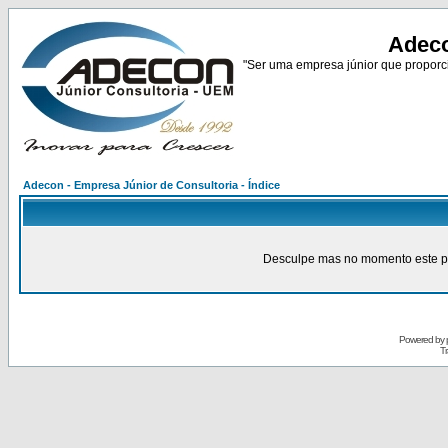
Adeco
"Ser uma empresa júnior que proporci
Adecon - Empresa Júnior de Consultoria - Índice
Desculpe mas no momento este pain
Powered by
Tr