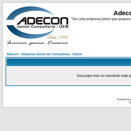
Adeco
"Ser uma empresa júnior que proporci
Adecon - Empresa Júnior de Consultoria - Índice
Desculpe mas no momento este pain
Powered by
Tr