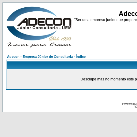
Adeco
"Ser uma empresa júnior que proporci
Adecon - Empresa Júnior de Consultoria - Índice
Desculpe mas no momento este pain
Powered by
Tr