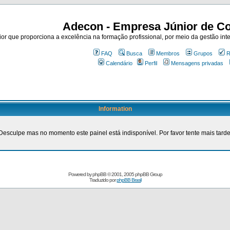
Adecon - Empresa Júnior de Co
r que proporciona a excelência na formação profissional, por meio da gestão inte
FAQ
Busca
Membros
Grupos
R
Calendário
Perfil
Mensagens privadas
Information
Desculpe mas no momento este painel está indisponível. Por favor tente mais tarde
Powered by
phpBB
© 2001, 2005 phpBB Group
Traduzido por
phpBB Brasil