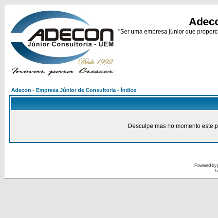
Adeco
"Ser uma empresa júnior que proporci
Adecon - Empresa Júnior de Consultoria - Índice
Desculpe mas no momento este pain
Powered by
Tr