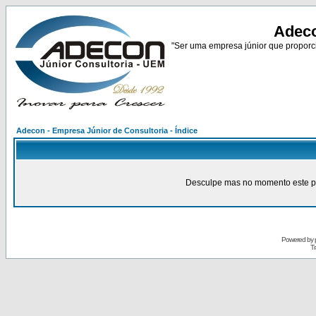
Adeco
"Ser uma empresa júnior que proporci
Adecon - Empresa Júnior de Consultoria - Índice
Desculpe mas no momento este pain
Powered by
Tr