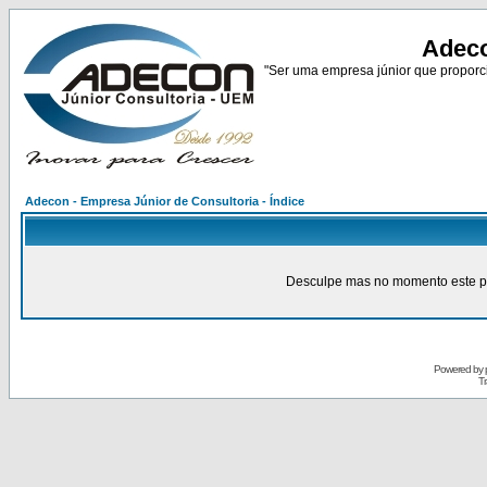
Adeco
"Ser uma empresa júnior que proporci
Adecon - Empresa Júnior de Consultoria - Índice
Desculpe mas no momento este pain
Powered by
Tr