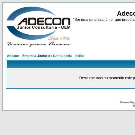
Adeco
"Ser uma empresa júnior que proporci
Adecon - Empresa Júnior de Consultoria - Índice
Desculpe mas no momento este pain
Powered by
Tr