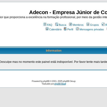
Adecon - Empresa Júnior de Co
r que proporciona a excelência na formação profissional, por meio da gestão inte
FAQ
Busca
Membros
Grupos
R
Calendário
Perfil
Mensagens privadas
Information
Desculpe mas no momento este painel está indisponível. Por favor tente mais tarde
Powered by
phpBB
© 2001, 2005 phpBB Group
Traduzido por
phpBB Brasil