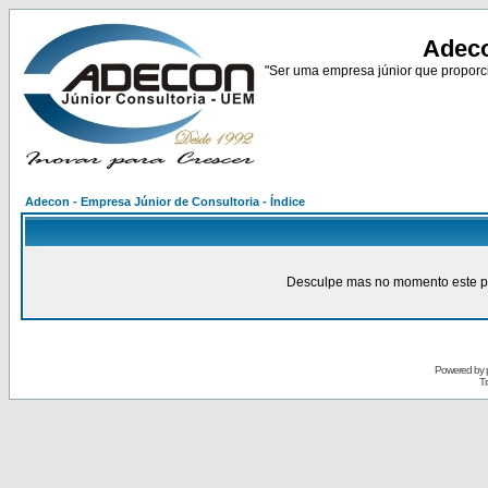
Adeco
"Ser uma empresa júnior que proporci
Adecon - Empresa Júnior de Consultoria - Índice
Desculpe mas no momento este pain
Powered by
Tr