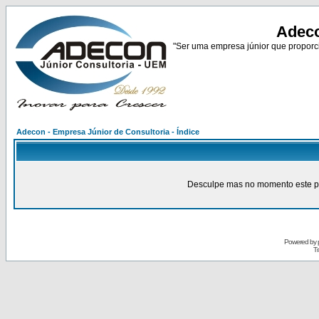
Adeco
"Ser uma empresa júnior que proporci
Adecon - Empresa Júnior de Consultoria - Índice
Desculpe mas no momento este pain
Powered by
Tr