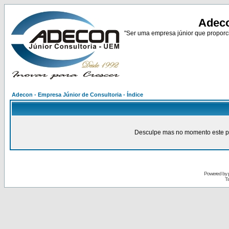
Adeco
"Ser uma empresa júnior que proporci
Adecon - Empresa Júnior de Consultoria - Índice
Desculpe mas no momento este pain
Powered by
Tr