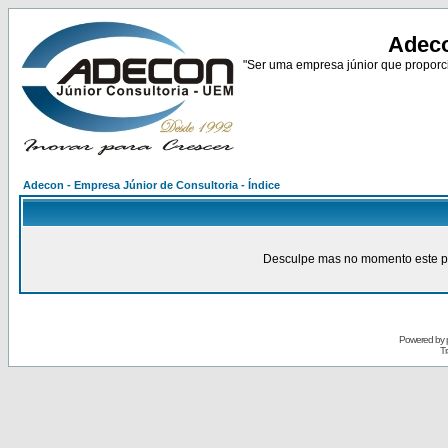
Adeco
"Ser uma empresa júnior que proporci
Adecon - Empresa Júnior de Consultoria - Índice
Desculpe mas no momento este pain
Powered by
Tr