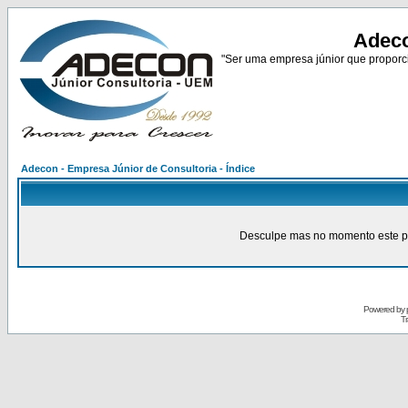
Adeco
"Ser uma empresa júnior que proporci
Adecon - Empresa Júnior de Consultoria - Índice
Desculpe mas no momento este pain
Powered by
Tr