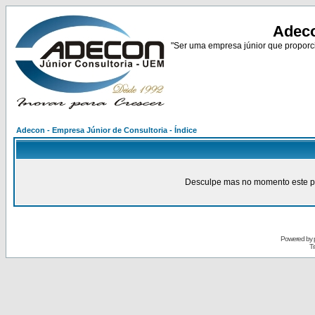
Adeco
"Ser uma empresa júnior que proporci
Adecon - Empresa Júnior de Consultoria - Índice
Desculpe mas no momento este pain
Powered by
Tr