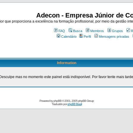
Adecon - Empresa Júnior de Co
r que proporciona a excelência na formação profissional, por meio da gestão inte
FAQ
Busca
Membros
Grupos
R
Calendário
Perfil
Mensagens privadas
Information
Desculpe mas no momento este painel está indisponível. Por favor tente mais tarde
Powered by
phpBB
© 2001, 2005 phpBB Group
Traduzido por
phpBB Brasil