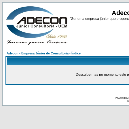
Adeco
"Ser uma empresa júnior que proporci
Adecon - Empresa Júnior de Consultoria - Índice
Desculpe mas no momento este pain
Powered by
Tr