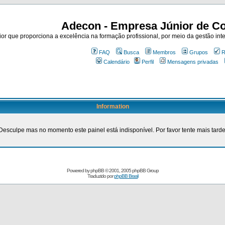
Adecon - Empresa Júnior de Co
r que proporciona a excelência na formação profissional, por meio da gestão inte
FAQ
Busca
Membros
Grupos
R
Calendário
Perfil
Mensagens privadas
Information
Desculpe mas no momento este painel está indisponível. Por favor tente mais tarde
Powered by
phpBB
© 2001, 2005 phpBB Group
Traduzido por
phpBB Brasil