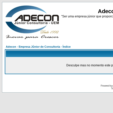
Adeco
"Ser uma empresa júnior que proporci
Adecon - Empresa Júnior de Consultoria - Índice
Desculpe mas no momento este pain
Powered by
Tr