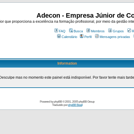
Adecon - Empresa Júnior de Co
r que proporciona a excelência na formação profissional, por meio da gestão inte
FAQ
Busca
Membros
Grupos
R
Calendário
Perfil
Mensagens privadas
Information
Desculpe mas no momento este painel está indisponível. Por favor tente mais tarde
Powered by
phpBB
© 2001, 2005 phpBB Group
Traduzido por
phpBB Brasil