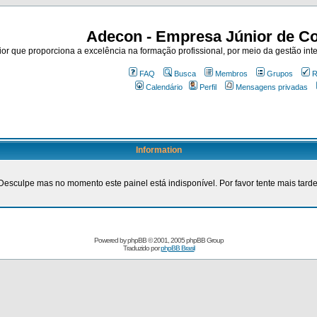
Adecon - Empresa Júnior de Co
r que proporciona a excelência na formação profissional, por meio da gestão inte
FAQ
Busca
Membros
Grupos
R
Calendário
Perfil
Mensagens privadas
Information
Desculpe mas no momento este painel está indisponível. Por favor tente mais tarde
Powered by
phpBB
© 2001, 2005 phpBB Group
Traduzido por
phpBB Brasil