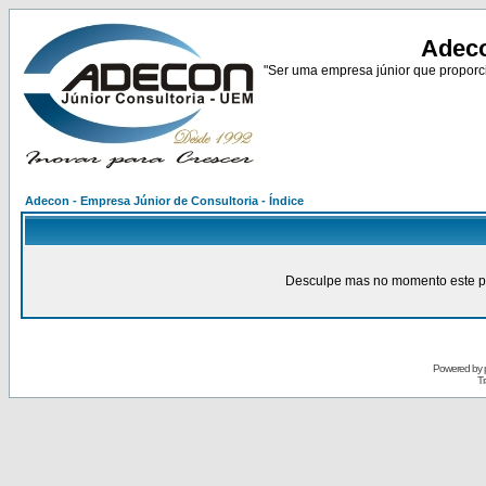
Adeco
"Ser uma empresa júnior que proporci
Adecon - Empresa Júnior de Consultoria - Índice
Desculpe mas no momento este pain
Powered by
Tr