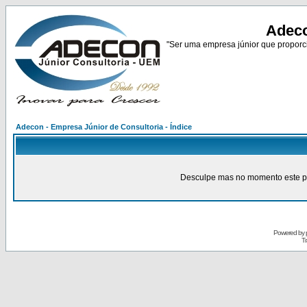
Adeco
"Ser uma empresa júnior que proporci
Adecon - Empresa Júnior de Consultoria - Índice
Desculpe mas no momento este pain
Powered by
Tr