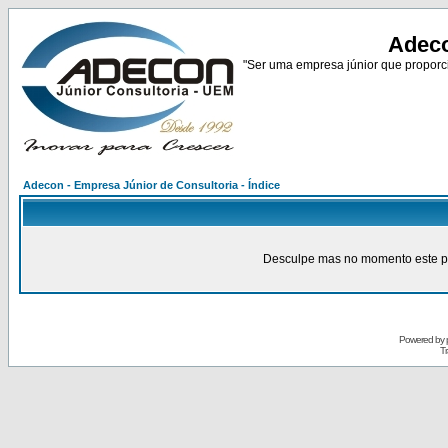
Adeco
"Ser uma empresa júnior que proporci
Adecon - Empresa Júnior de Consultoria - Índice
Desculpe mas no momento este pain
Powered by
Tr