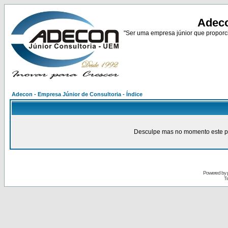
Adeco
"Ser uma empresa júnior que proporci
Adecon - Empresa Júnior de Consultoria - Índice
Desculpe mas no momento este pain
Powered by
Tr