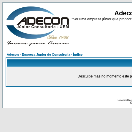
Adeco
"Ser uma empresa júnior que proporci
Adecon - Empresa Júnior de Consultoria - Índice
Desculpe mas no momento este pain
Powered by
Tr