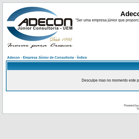
Adeco
"Ser uma empresa júnior que proporci
Adecon - Empresa Júnior de Consultoria - Índice
Desculpe mas no momento este pain
Powered by
Tr